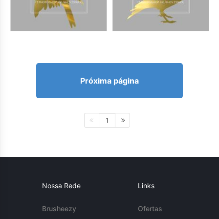
Próxima página
1
Nossa Rede
Links
Brusheezy
Ofertas