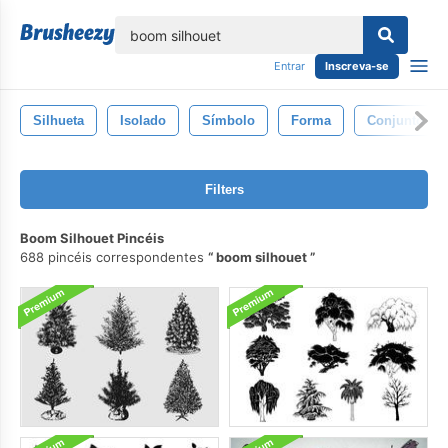
echar
Entrar
Inscreva-se
Silhueta
Isolado
Símbolo
Forma
Conjunto
Filters
Boom Silhouet Pincéis
688 pincéis correspondentes
boom silhouet