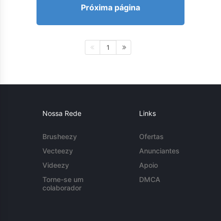
Próxima página
1
Nossa Rede
Links
Brusheezy
Ofertas
Vecteezy
Anunciantes
Videezy
Apoio
Torne-se um
DMCA
colaborador