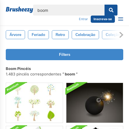
echar
Entrar
Inscreva-se
Árvore
Feriado
Retro
Celebração
Coleção
Filters
Boom Pincéis
1.483 pincéis correspondentes
boom