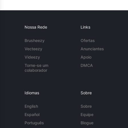
Nossa Rede
Links
Brusheezy
Ofertas
Vecteezy
Anunciantes
Videezy
Apoio
Torne-se um
DMCA
colaborador
Idiomas
Sobre
English
Sobre
Español
Equipe
Português
Blogue