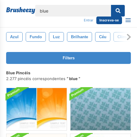
echar
Entrar
Inscreva-se
Azul
Fundo
Luz
Brilhante
Céu
Clima
Filters
Blue Pincéis
2.277 pincéis correspondentes
blue