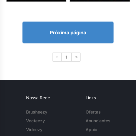
Próxima página
1
Nossa Rede
Links
Brusheezy
Ofertas
Vecteezy
Anunciantes
Videezy
Apoio