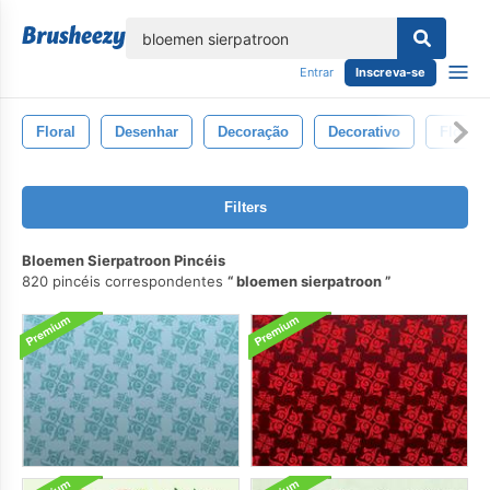
echar
Entrar
Inscreva-se
Floral
Desenhar
Decoração
Decorativo
Flor
Filters
Bloemen Sierpatroon Pincéis
820 pincéis correspondentes
bloemen sierpatroon