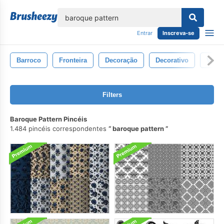
echar
Entrar
Inscreva-se
Barroco
Fronteira
Decoração
Decorativo
Vinta
Filters
Baroque Pattern Pincéis
1.484 pincéis correspondentes
baroque pattern