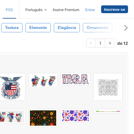
Inscreva-se
PSD
Português
Assine Premium
Entrar
Textura
Elemento
Elegância
Ornamental
Decorat
de 12
1