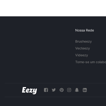
Nossa Rede
Brusheezy
Vecteezy
Videezy
Torne-se um colabo