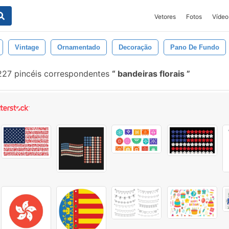
Vetores
Fotos
Vídeo
Vintage
Ornamentado
Decoração
Pano De Fundo
227 pincéis correspondentes
bandeiras florais