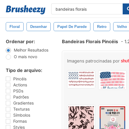
Floral
Desenhar
Papel De Parede
Retro
Velho
Ordenar por:
Bandeiras Florais Pincéis
-
1.
Melhor Resultados
O mais novo
Imagens patrocinadas por
Tipo de arquivo:
Pincéis
Actions
PSDs
Padrões
Gradientes
Texturas
Símbolos
Formas
Styles