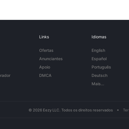
Links
Idiomas
Ofertas
English
Anunciantes
Español
Apoio
Português
rador
DMCA
Deutsch
Mais...
•
© 2026 Eezy LLC. Todos os direitos reservados
Te