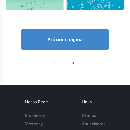
Próxima página
1
Nossa Rede
Links
Brusheezy
Ofertas
Vecteezy
Anunciantes