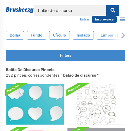
echar
Entrar
Inscreva-se
Bolha
Fundo
Círculo
Isolado
Limpar \ Limpo
Filters
Balão De Discurso Pincéis
232 pincéis correspondentes
balão de discurso