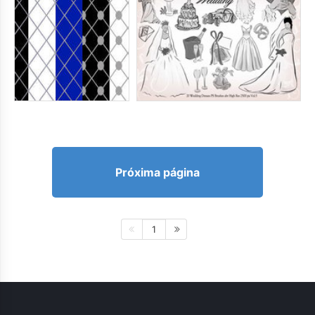
Próxima página
1