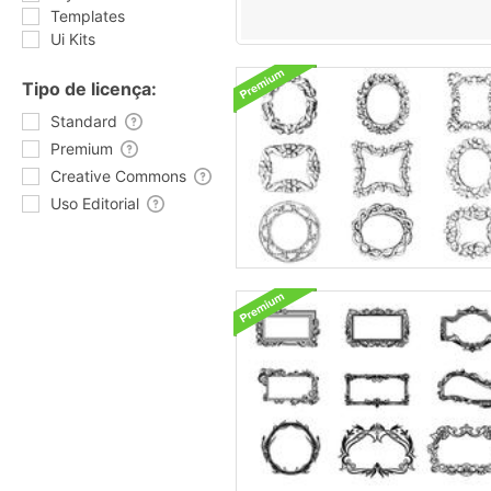
Templates
Ui Kits
Tipo de licença:
Standard
Premium
Creative Commons
Uso Editorial