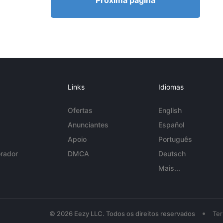
Próxima página
Links
Idiomas
Ofertas
English
Anunciantes
Español
Apoio
Português
rador
DMCA
Deutsch
Mais...
•
© 2026 Eezy LLC. Todos os direitos reservados
Te