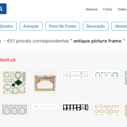
Vetores
Fotos
Vídeo
Quadro
Armação
Pano De Fundo
Decoração
Abstra
s
-
651 pincéis correspondentes
antique picture frame