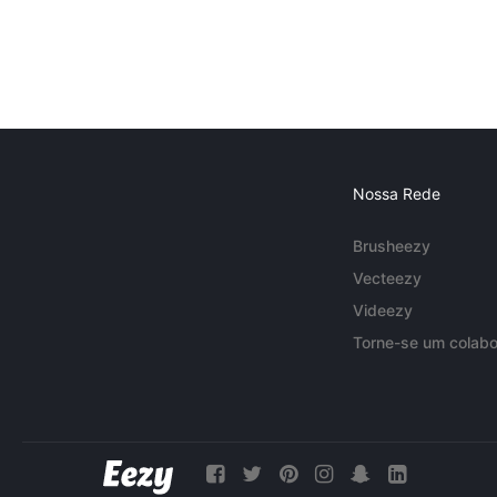
Nossa Rede
Brusheezy
Vecteezy
Videezy
Torne-se um colabo