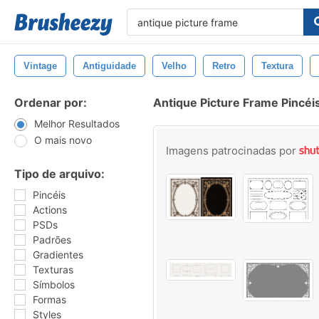
Vintage
Antiguidade
Velho
Retro
Textura
Ordenar por:
Antique Picture Frame Pincéi
Melhor Resultados
O mais novo
Imagens patrocinadas por
Tipo de arquivo:
Pincéis
Actions
PSDs
Padrões
Gradientes
Texturas
Símbolos
Formas
Styles