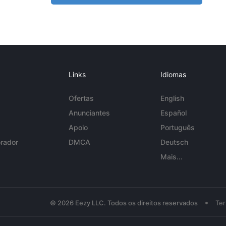
Links
Idiomas
Ofertas
English
Anunciantes
Español
Apoio
Português
rador
DMCA
Deutsch
Mais...
•
© 2026 Eezy LLC. Todos os direitos reservados
Te