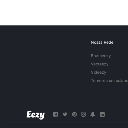
Nossa Rede
Brusheezy
Vecteezy
Videezy
Torne-se um colabo