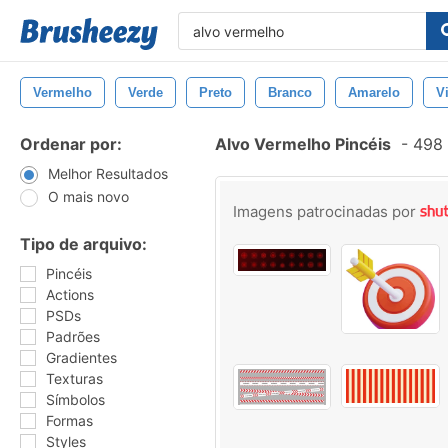
Vermelho
Verde
Preto
Branco
Amarelo
V
Ordenar por:
Alvo Vermelho Pincéis
-
498 
Melhor Resultados
O mais novo
Imagens patrocinadas por
Tipo de arquivo:
Pincéis
Actions
PSDs
Padrões
Gradientes
Texturas
Símbolos
Formas
Styles