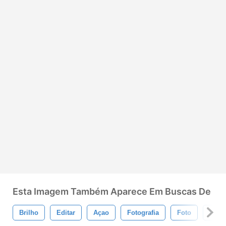
Esta Imagem Também Aparece Em Buscas De
Brilho
Editar
Açao
Fotografia
Foto
Ediç