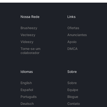
Nossa Rede
Links
Brusheezy
Ofertas
Vecteezy
Anunciantes
Videezy
Apoio
Torne-se um
DMCA
colaborador
Idiomas
Sobre
English
Sobre
Español
Equipe
Português
Blogue
Deutsch
Contato