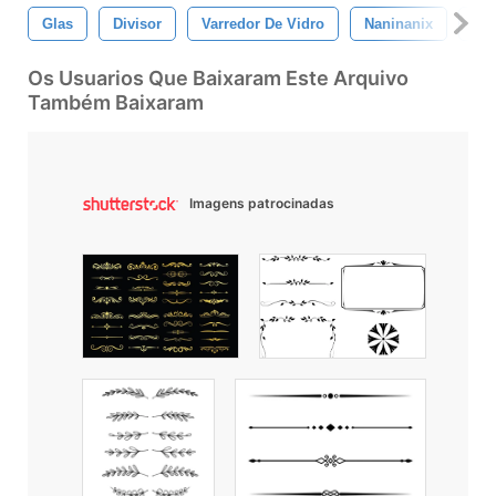
Glas
Divisor
Varredor De Vidro
Naninanix
Pr
Os Usuarios Que Baixaram Este Arquivo
Também Baixaram
Imagens patrocinadas