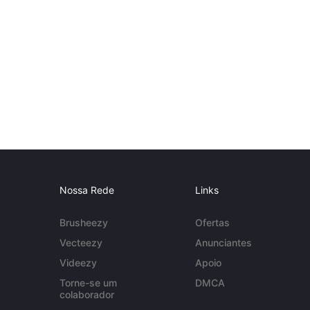
Nossa Rede
Links
Brusheezy
Ofertas
Vecteezy
Anunciantes
Videezy
Apoio
Torne-se um
DMCA
colaborador