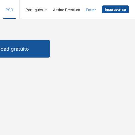
Inscreva-se
PSD
Português
Assine Premium
Entrar
oad gratuito