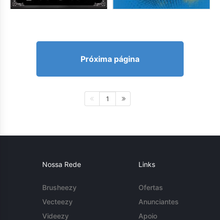
Próxima página
1
Nossa Rede
Links
Brusheezy
Ofertas
Vecteezy
Anunciantes
Videezy
Apoio