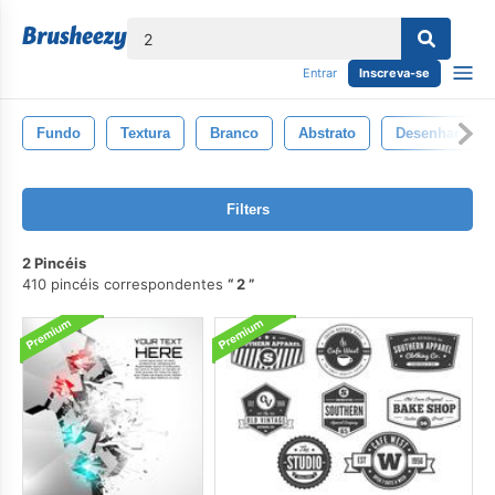
echar
Entrar
Inscreva-se
Fundo
Textura
Branco
Abstrato
Desenhar
Filters
2 Pincéis
410 pincéis correspondentes
2