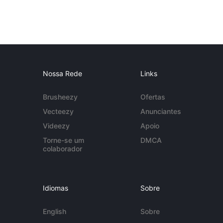
Nossa Rede
Links
Brusheezy
Ofertas
Vecteezy
Anunciantes
Videezy
Apoio
Torne-se um
DMCA
colaborador
Idiomas
Sobre
English
Sobre