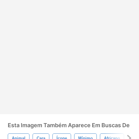
Esta Imagem Também Aparece Em Buscas De
Animal
Cara
Ícone
Mínimo
Africano
Pla