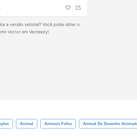
S
a a versão vetorial? Você pode obter o
umn
Vector
em Vecteezy!
mples
Animal
Animais Fofos
Animal De Desenho Animad