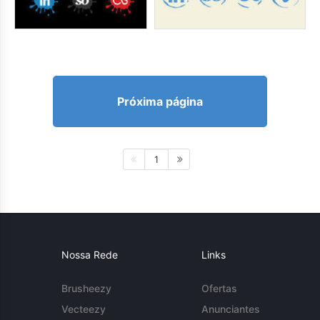
Próxima página
1
Nossa Rede
Links
Brusheezy
Ofertas
Vecteezy
Anunciantes