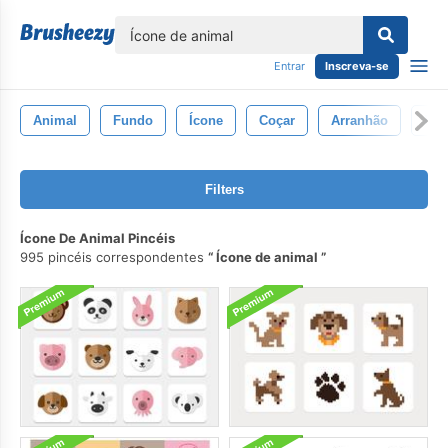
echar
Entrar
Inscreva-se
Animal
Fundo
Ícone
Coçar
Arranhão
Far
Filters
Ícone De Animal Pincéis
995 pincéis correspondentes
Ícone de animal