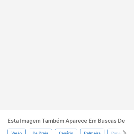
Esta Imagem Também Aparece Em Buscas De
Verão
De Praia
Cenário
Palmeira
Papel De Pa