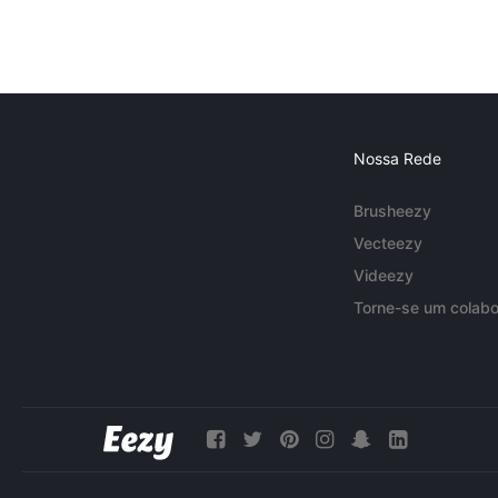
Nossa Rede
Brusheezy
Vecteezy
Videezy
Torne-se um colabo