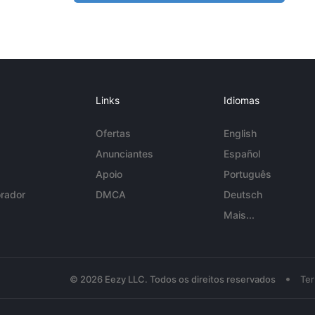
Links
Idiomas
Ofertas
English
Anunciantes
Español
Apoio
Português
rador
DMCA
Deutsch
Mais...
•
© 2026 Eezy LLC. Todos os direitos reservados
Te