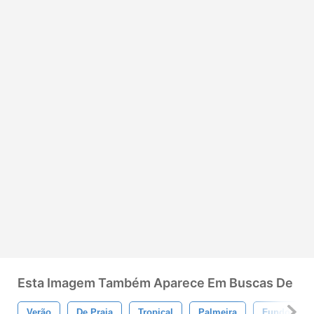
Esta Imagem Também Aparece Em Buscas De
Verão
De Praia
Tropical
Palmeira
Fundo Do V