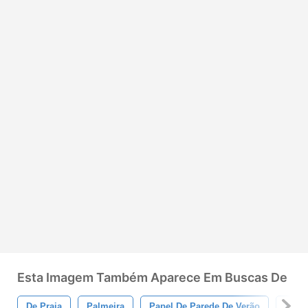
Esta Imagem Também Aparece Em Buscas De
De Praia
Palmeira
Papel De Parede De Verão
Fund