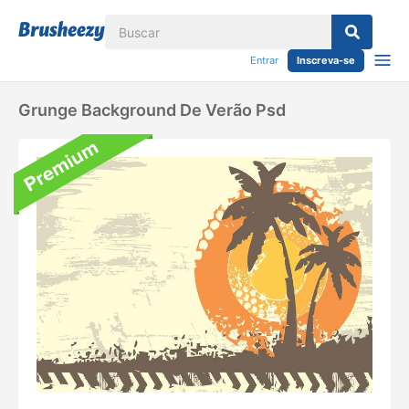
Entrar
Inscreva-se
Grunge Background De Verão Psd