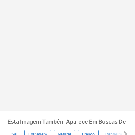
Esta Imagem Também Aparece Em Buscas De
Sai
Folhagem
Natural
Fresco
Bandeira
B