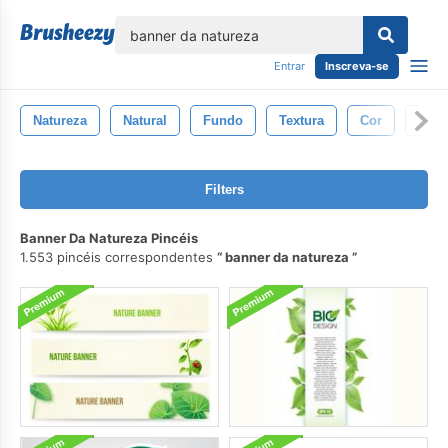
echar
Entrar
Inscreva-se
Natureza
Natural
Fundo
Textura
Cor
Supe
Filters
Banner Da Natureza Pincéis
1.553 pincéis correspondentes
banner da natureza