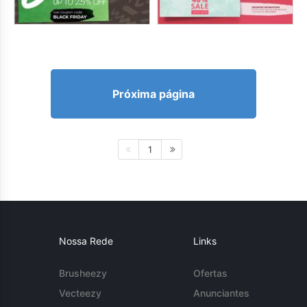
Próxima página
1
Nossa Rede
Links
Brusheezy
Ofertas
Vecteezy
Anunciantes