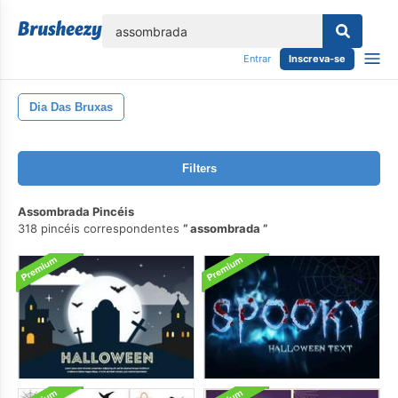
echar
Entrar
Inscreva-se
Dia Das Bruxas
Filters
Assombrada Pincéis
318 pincéis correspondentes
assombrada