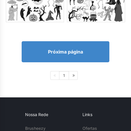
Próxima página
1
Nossa Rede
Links
Brusheezy
Ofertas