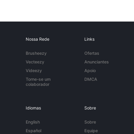
Nossa Rede
Links
Brusheezy
Ofertas
Vecteezy
Anunciantes
Videezy
Apoio
Torne-se um
DMCA
colaborador
Idiomas
Sobre
English
Sobre
Español
Equipe