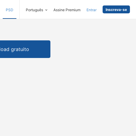
Inscreva-se
PSD
Português
Assine Premium
Entrar
oad gratuito