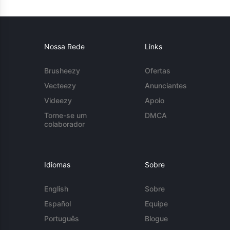
Nossa Rede
Links
Brusheezy
Ofertas
Vecteezy
Anunciantes
Videezy
Apoio
Torne-se um
DMCA
colaborador
Idiomas
Sobre
English
Sobre
Español
Equipe
Português
Blogue