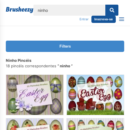
echar
Entrar
Inscreva-se
Filters
Ninho Pincéis
18 pincéis correspondentes
ninho