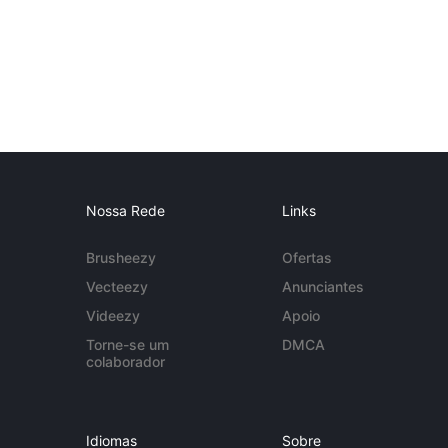
Nossa Rede
Links
Brusheezy
Ofertas
Vecteezy
Anunciantes
Videezy
Apoio
Torne-se um
DMCA
colaborador
Idiomas
Sobre