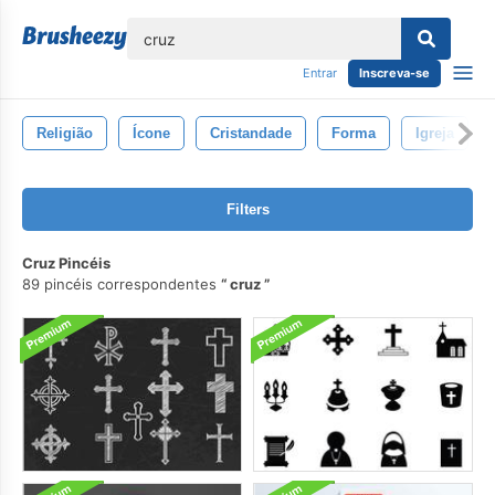
echar
Entrar
Inscreva-se
Religião
Ícone
Cristandade
Forma
Igreja
Filters
Cruz Pincéis
89 pincéis correspondentes
cruz