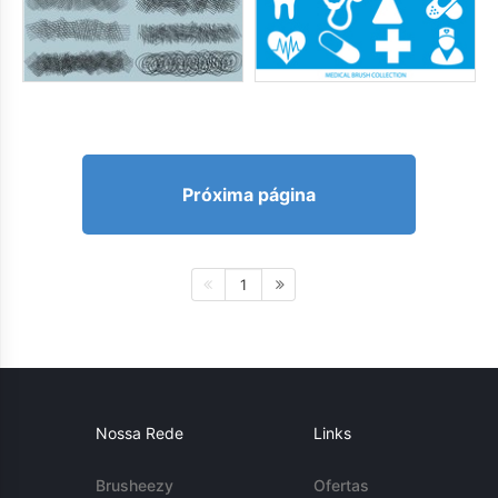
Próxima página
1
Nossa Rede
Links
Brusheezy
Ofertas