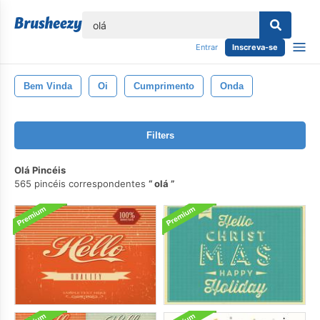
echar
Entrar
Inscreva-se
Bem Vinda
Oi
Cumprimento
Onda
Filters
Olá Pincéis
565 pincéis correspondentes
olá