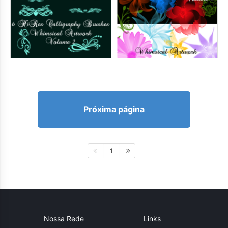
Próxima página
1
Nossa Rede
Links