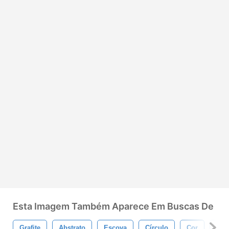
Esta Imagem Também Aparece Em Buscas De
Grafite
Abstrato
Escova
Círculo
Cor
Col