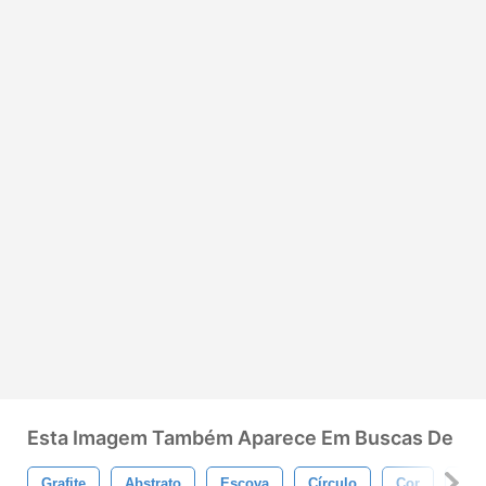
Esta Imagem Também Aparece Em Buscas De
Grafite
Abstrato
Escova
Círculo
Cor
Col