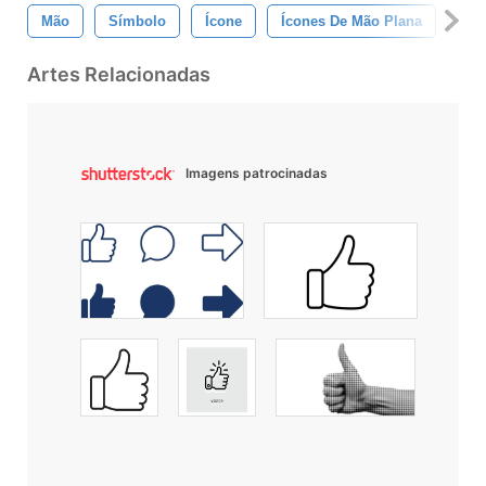
Mão
Símbolo
Ícone
Ícones De Mão Plana
Íco
Artes Relacionadas
Imagens patrocinadas