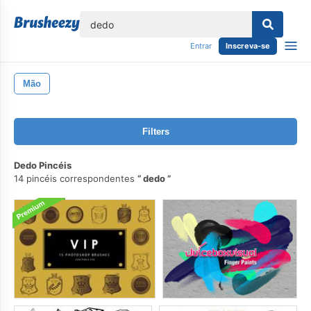
echar
Entrar
Inscreva-se
Mão
Filters
Dedo Pincéis
14 pincéis correspondentes
dedo