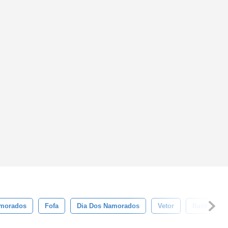
morados
Fofa
Dia Dos Namorados
Vetor
Ilustração