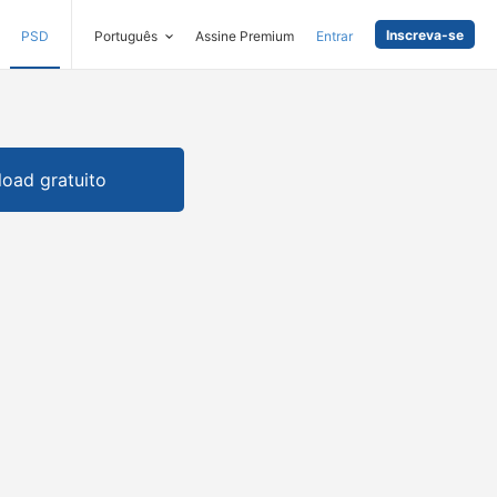
Inscreva-se
PSD
Português
Assine Premium
Entrar
oad gratuito