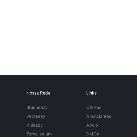
Nossa Rede
Links
Brusheezy
Ofertas
Vecteezy
Anunciantes
Videezy
Apoio
Torne-se um
DMCA