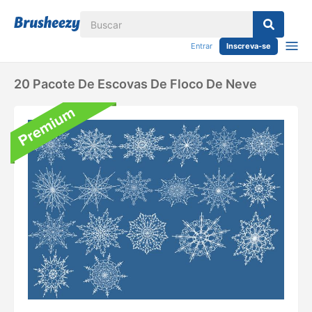
Entrar
Inscreva-se
20 Pacote De Escovas De Floco De Neve