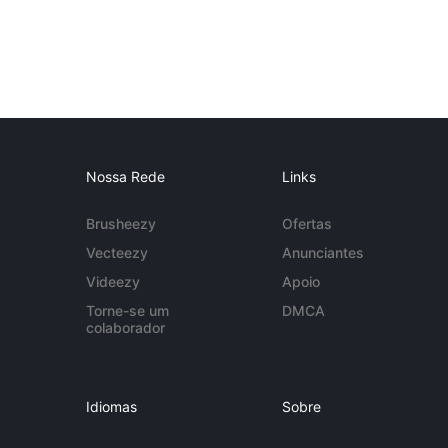
Nossa Rede
Links
Brusheezy
Ofertas
Vecteezy
Anunciantes
Videezy
Apoio
Torne-se um
DMCA
colaborador
Idiomas
Sobre