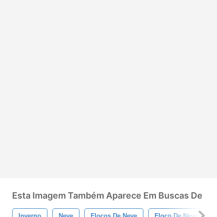
Esta Imagem Também Aparece Em Buscas De
Inverno
Neve
Flocos De Neve
Floco De Neve