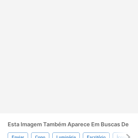
Esta Imagem Também Aparece Em Buscas De
Enviar
Copo
Luminária
Escritório
Ícones De 