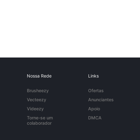
Nossa Rede
Links
Brusheezy
Ofertas
Vecteezy
Anunciantes
Videezy
Apoio
Torne-se um
DMCA
colaborador