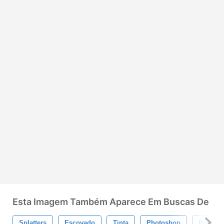
Esta Imagem Também Aparece Em Buscas De
Splatters
Escovado
Tinta
Photoshop
Brushse