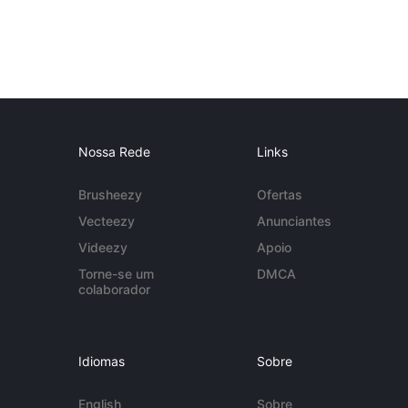
Nossa Rede
Links
Brusheezy
Ofertas
Vecteezy
Anunciantes
Videezy
Apoio
Torne-se um
DMCA
colaborador
Idiomas
Sobre
English
Sobre