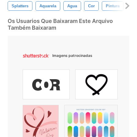
Splatters
Aquarela
Agua
Cor
Pintura
Es
Os Usuarios Que Baixaram Este Arquivo
Também Baixaram
Imagens patrocinadas