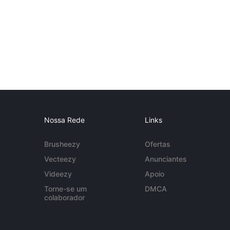
Nossa Rede
Links
Brusheezy
Ofertas
Vecteezy
Anunciantes
Videezy
Apoio
Torne-se um
DMCA
colaborador