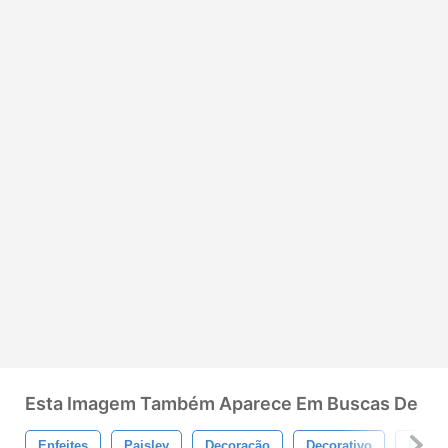
Esta Imagem Também Aparece Em Buscas De
Enfeites
Paisley
Decoração
Decorativo
Redem