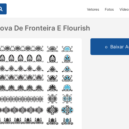
Vetores
Fotos
Vídeo
ova De Fronteira E Flourish
Baixar A