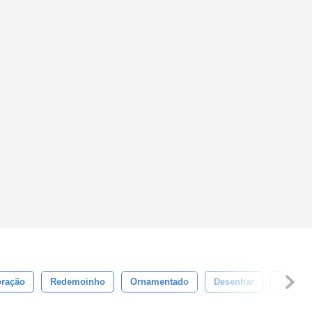
ração
Redemoinho
Ornamentado
Desenhar
Clássic