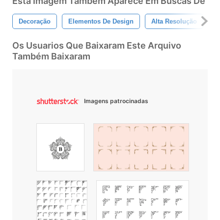
Esta Imagem Também Aparece Em Buscas De
Decoração
Elementos De Design
Alta Resolução
P
Os Usuarios Que Baixaram Este Arquivo
Também Baixaram
Imagens patrocinadas