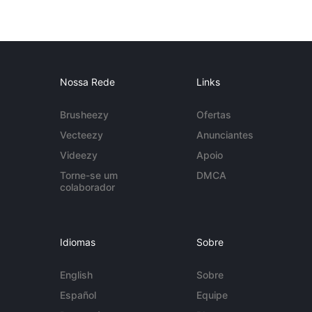
Nossa Rede
Links
Brusheezy
Ofertas
Vecteezy
Anunciantes
Videezy
Apoio
Torne-se um
DMCA
colaborador
Idiomas
Sobre
English
Sobre
Español
Equipe