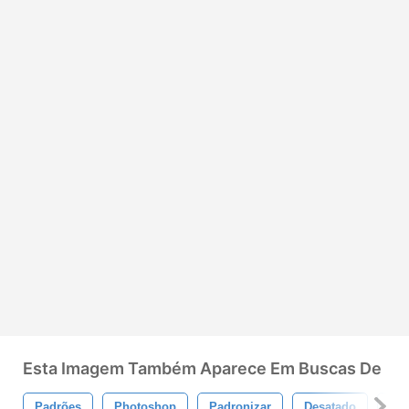
Esta Imagem Também Aparece Em Buscas De
Padrões
Photoshop
Padronizar
Desatado
Tex